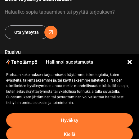
Haluatko sopia tapaamisen tai pyytää tarjouksen?
Ota yhteyttä
Etusivu
Hallinnoi suostumusta
Yritys
Parhaan kokemuksen tarjoamiseksi käytämme teknologioita, kuten
Referenssit
evästeitä, tallentaaksemme ja/tai käyttääksemme laitetietoja. Näiden
tekniikoiden hyväksyminen antaa meille mahdollisuuden käsitellä tietoja,
Pyydä tarjous
kuten selauskäyttäytymistä tai yksilöllisiä tunnuksia tällä sivustolla.
Suostumuksen jättäminen tai peruuttaminen voi vaikuttaa haitallisesti
Ota yhteyttä
tiettyihin ominaisuuksiin ja toimintoihin.
Hyväksy
Kiellä