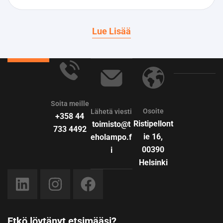
Lue Lisää
Soita meille
Osoite
Lähetä viesti
+358 44
Ristipellont
toimisto@t
733 4492
ie 16,
eholampo.f
00390
i
Helsinki
Etkö löytänyt etsimääsi?