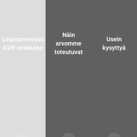
Näin
Linjasaneeraus
Usein
arvomme
KVR-urakkana
kysyttyä
toteutuvat