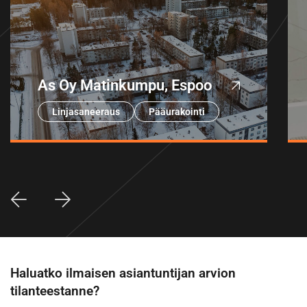
As Oy Matinkumpu, Espoo
Linjasaneeraus
Pääurakointi
Haluatko ilmaisen asiantuntijan arvion
tilanteestanne?