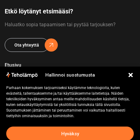
Etkö löytänyt etsimääsi?
Haluatko sopia tapaamisen tai pyytää tarjouksen?
Ota yhteyttä
Etusivu
Hallinnoi suostumusta
Yritys
Parhaan kokemuksen tarjoamiseksi käytämme teknologioita, kuten
Referenssit
evästeitä, tallentaaksemme ja/tai käyttääksemme laitetietoja. Näiden
tekniikoiden hyväksyminen antaa meille mahdollisuuden käsitellä tietoja,
Pyydä tarjous
kuten selauskäyttäytymistä tai yksilöllisiä tunnuksia tällä sivustolla.
Suostumuksen jättäminen tai peruuttaminen voi vaikuttaa haitallisesti
Ota yhteyttä
tiettyihin ominaisuuksiin ja toimintoihin.
Hyväksy