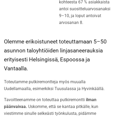
kohteesta 67 % asiakkaista
antoi suositteluarvosanaksi
9–10, ja loput antoivat
arvosanan 8.
Olemme erikoistuneet toteuttamaan 5–50
asunnon taloyhtiöiden linjasaneerauksia
erityisesti Helsingissä, Espoossa ja
Vantaalla.
Toteutamme putkiremontteja myös muualla
Uudellamaalla, esimerkiksi Tuusulassa ja Hyvinkäällä.
Tavoitteenamme on toteuttaa putkiremontti
ilman
päänvaivaa.
Uskomme, että se kantaa pitkälle, kun
viestimme sinulle selkeästi työnkulusta, pidämme