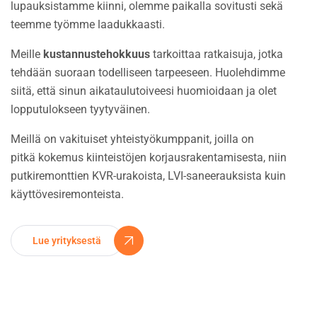
lupauksistamme kiinni, olemme paikalla sovitusti sekä
teemme työmme laadukkaasti.
Meille
kustannustehokkuus
tarkoittaa ratkaisuja, jotka
tehdään suoraan todelliseen tarpeeseen. Huolehdimme
siitä, että sinun aikataulutoiveesi huomioidaan ja olet
lopputulokseen tyytyväinen.
Meillä on vakituiset yhteistyökumppanit, joilla on
pitkä kokemus kiinteistöjen korjausrakentamisesta, niin
putkiremonttien KVR-urakoista, LVI-saneerauksista kuin
käyttövesiremonteista.
Lue yrityksestä