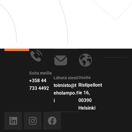
Soita meille
Osoite
Lähetä viesti
+358 44
Ristipellont
toimisto@t
733 4492
ie 16,
eholampo.f
00390
i
Helsinki