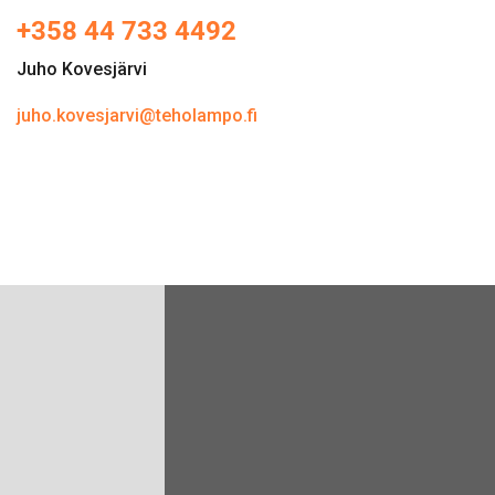
+358 44 733 4492
Juho Kovesjärvi
juho.kovesjarvi@teholampo.fi