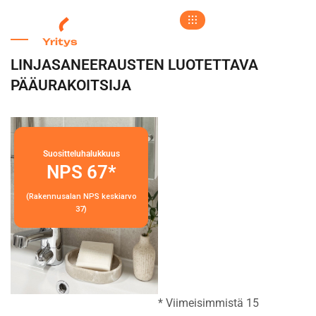
Yritys
LINJASANEERAUSTEN LUOTETTAVA
PÄÄURAKOITSIJA
Suositteluhalukkuus
NPS 67*
(Rakennusalan NPS keskiarvo
37)
* Viimeisimmistä 15