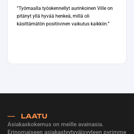
“Työmaalla työskennellyt aurinkoinen Ville on
pitänyt yllä hyvää henkeä, millä oli
käsittämätön positiivinen vaikutus kaikkiin.”
LAATU
Asiakaskokemus on meille avainasia.
Erinomaiseen asiakastyytyväisyyteen pyrimme