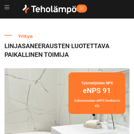
Yritys
LINJASANEERAUSTEN LUOTETTAVA
PAIKALLINEN TOIMIJA
Työntekijöiden NPS
eNPS 91
(rakennusalan eNPS keskiarvo
45)