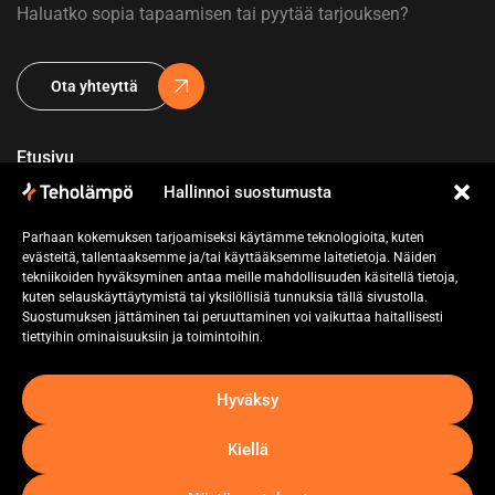
Haluatko sopia tapaamisen tai pyytää tarjouksen?
Ota yhteyttä
Etusivu
Hallinnoi suostumusta
Yritys
Parhaan kokemuksen tarjoamiseksi käytämme teknologioita, kuten
Referenssit
evästeitä, tallentaaksemme ja/tai käyttääksemme laitetietoja. Näiden
tekniikoiden hyväksyminen antaa meille mahdollisuuden käsitellä tietoja,
Pyydä tarjous
kuten selauskäyttäytymistä tai yksilöllisiä tunnuksia tällä sivustolla.
Suostumuksen jättäminen tai peruuttaminen voi vaikuttaa haitallisesti
Ota yhteyttä
tiettyihin ominaisuuksiin ja toimintoihin.
Hyväksy
Kiellä