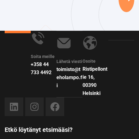
Soita meille
Osoite
Lähetä viesti
+358 44
Ristipellont
toimisto@t
733 4492
ie 16,
eholampo.f
00390
i
Helsinki
Etkö löytänyt etsimääsi?