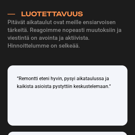
LUOTETTAVUUS
Pitävät aikataulut ovat meille ensiarvoisen
tärkeitä. Reagoimme nopeasti muutoksiin ja
viestintä on avointa ja aktiivista.
Hinnoittelumme on selkeää.
“Remontti eteni hyvin, pysyi aikataulussa ja
kaikista asioista pystyttiin keskustelemaan.“