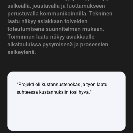
selkeällä, joustavalla ja luottamukseen
perustuvalla kommunikoinnilla. Tekninen
laatu näkyy asiakkaan toiveiden
toteutumisena suunnitelman mukaan.
Toiminnan laatu näkyy asiakkaalle
aikatauluissa pysymisenä ja prosessien
selkeytenä.
“Projekti oli kustannustehokas ja työn laatu
suhteessa kustannuksiin tosi hyvä.“