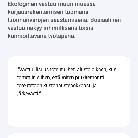
Ekologinen vastuu muun muassa
korjausrakentamisen tuomana
luonnonvarojen säästämisenä. Sosiaalinen
vastuu näkyy inhimillisenä toisia
kunnioittavana työtapana.
“Vastuullisuus toteutui heti alusta alkaen, kun
tartuttiin siihen, että miten putkiremontti
toteutetaan kustannustehokkaasti ja
järkevästi.“