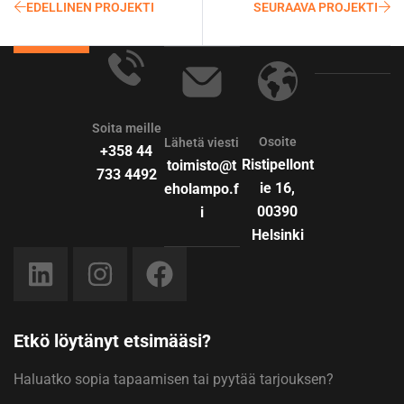
EDELLINEN PROJEKTI
SEURAAVA PROJEKTI
Soita meille
Osoite
Lähetä viesti
+358 44
Ristipellont
toimisto@t
733 4492
ie 16,
eholampo.f
00390
i
Helsinki
Etkö löytänyt etsimääsi?
Haluatko sopia tapaamisen tai pyytää tarjouksen?