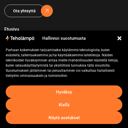
Ota yhteyttä
Etusivu
Hallinnoi suostumusta
Yritys
Parhaan kokemuksen tarjoamiseksi käytämme teknologioita, kuten
Referenssit
evästeitä, tallentaaksemme ja/tai käyttääksemme laitetietoja. Näiden
tekniikoiden hyväksyminen antaa meille mahdollisuuden käsitellä tietoja,
Pyydä tarjous
kuten selauskäyttäytymistä tai yksilöllisiä tunnuksia tällä sivustolla.
Suostumuksen jättäminen tai peruuttaminen voi vaikuttaa haitallisesti
Ota yhteyttä
tiettyihin ominaisuuksiin ja toimintoihin.
Hyväksy
Kiellä
Näytä asetukset