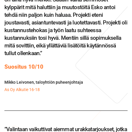
kylppärit mitä haluttiin ja muutostöitä Esko antoi
tehdä niin paljon kuin haluaa. Projekti eteni
joustavasti, asiantuntevasti ja luotettavasti. Projekti oli
kustannustehokas ja työn laatu suhteessa
kustannuksiin tosi hyvä. Mentiin sillä sopimuksella
mitä sovittiin, eikä yllättäviä lisätöitä käytännössä
tullut ollenkaan.”
Suositus 10/10
Mikko Leivonen, taloyhtiön puheenjohtaja
As Oy Alkutie 16-18
”Valintaan vaikuttivat aiemmat urakkatarjoukset, jotka