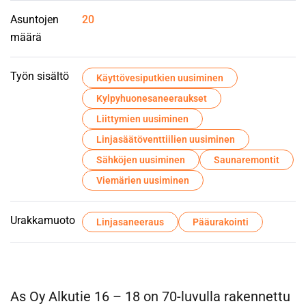
Asuntojen
20
määrä
Työn sisältö
Käyttövesiputkien uusiminen
Kylpyhuonesaneeraukset
Liittymien uusiminen
Linjasäätöventtiilien uusiminen
Sähköjen uusiminen
Saunaremontit
Viemärien uusiminen
Urakkamuoto
Linjasaneeraus
Pääurakointi
As Oy Alkutie 16 – 18 on 70-luvulla rakennettu