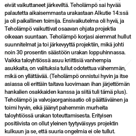
eivät vaikuttaneet järkeviltä. Teholämpö sai hyvää
palautetta aikaisemmasta urakastaan Alkutie 14:ssä
ja oli paikallinen toimija. Ensivaikutelma oli hyvä, ja
Teholämpö vaikuttivat osaavan ohjata projektia
oikeaan suuntaan. Teholämpö korjasi aiemmat hullut
suunnitelmat ja toi järkevyyttä projektiin, mikä johti
noin 30 prosentin säästöön urakan loppuhinnassa.
Vaikka taloyhtiössä asuu kriittisiä vanhempia
asukkaita, on valituksia tullut odotettua vähemmän,
mikä on yllättävää. (Teholämpö onnistui hyvin ja itse
asiassa oli erittäin taitava luovimaan ihan järjettömän
hankalien osakkaiden kanssa ja siitä tuli tämä plus).
Teholämpö ja valvojaorganisaatio oli päättäväinen ja
toimi hyvin, eikä jäänyt pahemmin murheita
taloyhtiössä urakan toteuttamisesta. Erityisen
positiivista on ollut yleinen tyytyväisyys projektin
kulkuun ja se, että suuria ongelmia ei ole tullut.