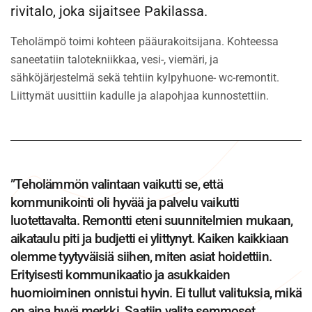
rivitalo, joka sijaitsee Pakilassa.
Teholämpö toimi kohteen pääurakoitsijana. Kohteessa
saneetatiin talotekniikkaa, vesi-, viemäri, ja
sähköjärjestelmä sekä tehtiin kylpyhuone- wc-remontit.
Liittymät uusittiin kadulle ja alapohjaa kunnostettiin.
”Teholämmön valintaan vaikutti se, että
kommunikointi oli hyvää ja palvelu vaikutti
luotettavalta. Remontti eteni suunnitelmien mukaan,
aikataulu piti ja budjetti ei ylittynyt. Kaiken kaikkiaan
olemme tyytyväisiä siihen, miten asiat hoidettiin.
Erityisesti kommunikaatio ja asukkaiden
huomioiminen onnistui hyvin. Ei tullut valituksia, mikä
on aina hyvä merkki. Saatiin valita semmoset