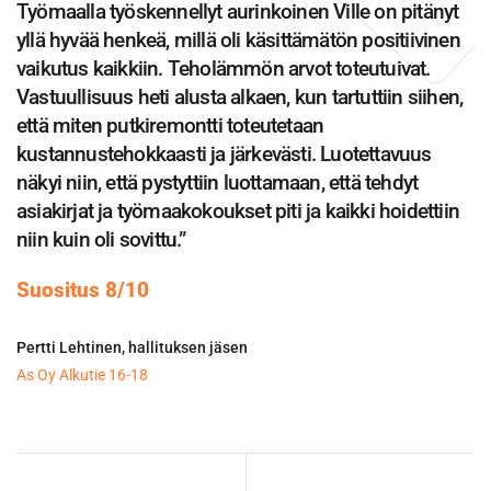
Työmaalla työskennellyt aurinkoinen Ville on pitänyt
yllä hyvää henkeä, millä oli käsittämätön positiivinen
vaikutus kaikkiin. Teholämmön arvot toteutuivat.
Vastuullisuus heti alusta alkaen, kun tartuttiin siihen,
että miten putkiremontti toteutetaan
kustannustehokkaasti ja järkevästi. Luotettavuus
näkyi niin, että pystyttiin luottamaan, että tehdyt
asiakirjat ja työmaakokoukset piti ja kaikki hoidettiin
niin kuin oli sovittu.”
Suositus 8/10
Pertti Lehtinen, hallituksen jäsen
As Oy Alkutie 16-18