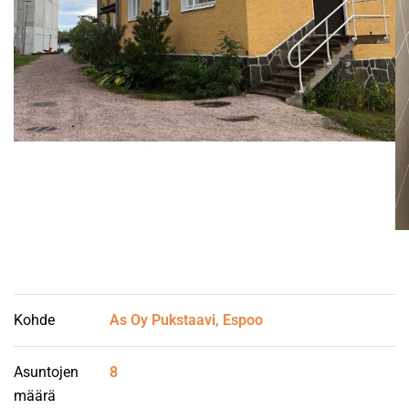
Kohde
As Oy Pukstaavi, Espoo
Asuntojen
8
määrä