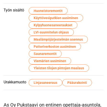
Työn sisältö
Huoneistoremontit
Käyttövesiputkien uusiminen
Kylpyhuonesaneeraukset
LVI-suunnitelun ohjaus
Maalämpöjärjestelmän asennus
Patteriverkoston uusiminen
Saunaremontit
Viemärien uusiminen
Yleisten tilojen pintojen maalaus
Urakkamuoto
Linjasaneeraus
Pääurakointi
As Oy Pukstaavi on entinen opettaja-asuntola,