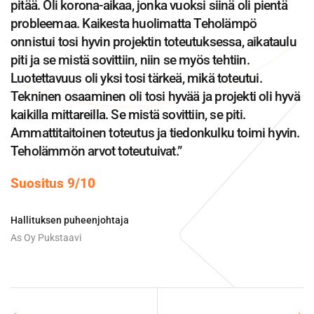
pitää. Oli korona-aikaa, jonka vuoksi siinä oli pientä
probleemaa. Kaikesta huolimatta Teholämpö
onnistui tosi hyvin projektin toteutuksessa, aikataulu
piti ja se mistä sovittiin, niin se myös tehtiin.
Luotettavuus oli yksi tosi tärkeä, mikä toteutui.
Tekninen osaaminen oli tosi hyvää ja projekti oli hyvä
kaikilla mittareilla. Se mistä sovittiin, se piti.
Ammattitaitoinen toteutus ja tiedonkulku toimi hyvin.
Teholämmön arvot toteutuivat.”
Suositus 9/10
Hallituksen puheenjohtaja
As Oy Pukstaavi