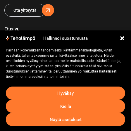
Ota yhteyttä
Etusivu
Hallinnoi suostumusta
Yritys
Parhaan kokemuksen tarjoamiseksi käytämme teknologioita, kuten
Referenssit
evästeitä, tallentaaksemme ja/tai käyttääksemme laitetietoja. Näiden
tekniikoiden hyväksyminen antaa meille mahdollisuuden käsitellä tietoja,
Pyydä tarjous
kuten selauskäyttäytymistä tai yksilöllisiä tunnuksia tällä sivustolla.
Suostumuksen jättäminen tai peruuttaminen voi vaikuttaa haitallisesti
Ota yhteyttä
tiettyihin ominaisuuksiin ja toimintoihin.
Hyväksy
Kiellä
Näytä asetukset