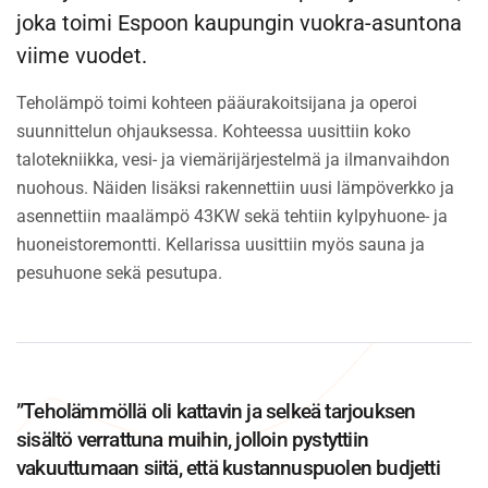
joka toimi Espoon kaupungin vuokra-asuntona
viime vuodet.
Teholämpö toimi kohteen pääurakoitsijana ja operoi
suunnittelun ohjauksessa. Kohteessa uusittiin koko
talotekniikka, vesi- ja viemärijärjestelmä ja ilmanvaihdon
nuohous. Näiden lisäksi rakennettiin uusi lämpöverkko ja
asennettiin maalämpö 43KW sekä tehtiin kylpyhuone- ja
huoneistoremontti. Kellarissa uusittiin myös sauna ja
pesuhuone sekä pesutupa.
”Teholämmöllä oli kattavin ja selkeä tarjouksen
sisältö verrattuna muihin, jolloin pystyttiin
vakuuttumaan siitä, että kustannuspuolen budjetti