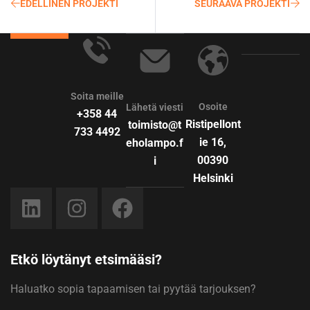
EDELLINEN PROJEKTI
SEURAAVA PROJEKTI
Soita meille
Osoite
Lähetä viesti
+358 44
Ristipellont
toimisto@t
733 4492
ie 16,
eholampo.f
00390
i
Helsinki
Etkö löytänyt etsimääsi?
Haluatko sopia tapaamisen tai pyytää tarjouksen?