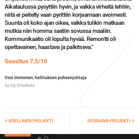
Aikataulussa pysyttiin hyvin, ja vaikka virheitä tehtiin,
niitä ei peitelty vaan pyrittiin korjaamaan avoimesti.
Suunta oli koko ajan oikea, vaikka tulikin matkaan
mutkia niin homma saatiin sovussa maaliin.
Kommunikaatio oli lopulta hyvää. Remontti oli
opettavainen, haastava ja palkitseva.”
Suositus 7,5/10
Ossi Immonen, hallituksen puheenjohtaja
As Oy Oraskatu
EDELLINEN PROJEKTI
SEURAAVA PROJEKTI