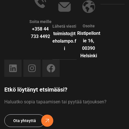
Soita meille
Osoite
Lähetä viesti
+358 44
Ristipellont
toimisto@t
733 4492
ie 16,
eholampo.f
00390
i
Helsinki
Etkö löytänyt etsimääsi?
Haluatko sopia tapaamisen tai pyytää tarjouksen?
Ota yhteyttä