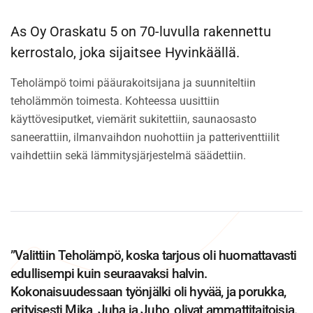
As Oy Oraskatu 5 on 70-luvulla rakennettu
kerrostalo, joka sijaitsee Hyvinkäällä.
Teholämpö toimi pääurakoitsijana ja suunniteltiin
teholämmön toimesta. Kohteessa uusittiin
käyttövesiputket, viemärit sukitettiin, saunaosasto
saneerattiin, ilmanvaihdon nuohottiin ja patteriventtiilit
vaihdettiin sekä lämmitysjärjestelmä säädettiin.
”Valittiin Teholämpö, koska tarjous oli huomattavasti
edullisempi kuin seuraavaksi halvin.
Kokonaisuudessaan työnjälki oli hyvää, ja porukka,
erityisesti Mika, Juha ja Juho, olivat ammattitaitoisia.