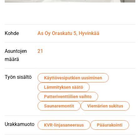
Kohde
As Oy Oraskatu 5, Hyvinkää
Asuntojen
21
määrä
Työn sisältö
Käyttövesiputkien uusiminen
Lämmityksen säätö
Patteriventtiilien vaihto
Saunaremontit
Viemärien sukitus
Urakkamuoto
KVR-linjasaneeraus
Pääurakointi