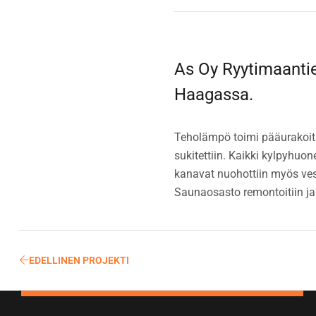
As Oy Ryytimaantie 
Haagassa.
Teholämpö toimi pääurakoitsi
sukitettiin. Kaikki kylpyhuone
kanavat nuohottiin myös vesi-
Saunaosasto remontoitiin ja y
EDELLINEN PROJEKTI