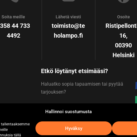
Soita meille
Lähetä viesti
Osoite
358 44 733
toimisto@te
Ristipellont
4492
holampo.fi
16,
00390
Helsinki
Etkö löytänyt etsimääsi?
Haluatko sopia tapaamisen tai pyytää
tarjouksen?
s
Hallinnoi suostumusta
Ota yhteyttä
, tallentaaksemme
Hyväksy
eille
unnuksia tällä