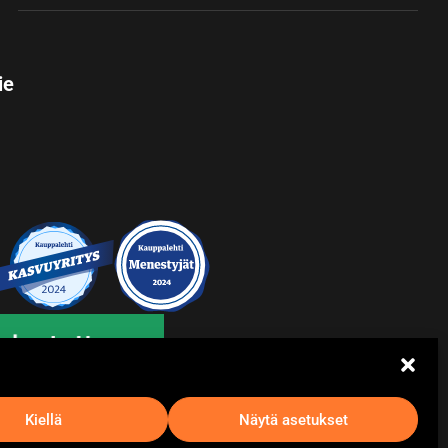
ie
Kiellä
Näytä asetukset