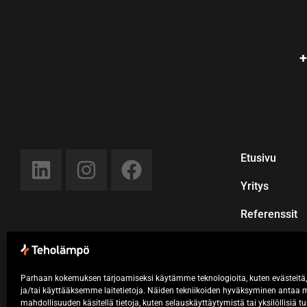
+
Etusivu
Yritys
Referenssit
Pyydä tarjou
Ota yhteyttä
Parhaan kokemuksen tarjoamiseksi käytämme teknologioita, kuten evästeitä
ja/tai käyttääksemme laitetietoja. Näiden tekniikoiden hyväksyminen antaa m
mahdollisuuden käsitellä tietoja, kuten selauskäyttäytymistä tai yksilöllisiä t