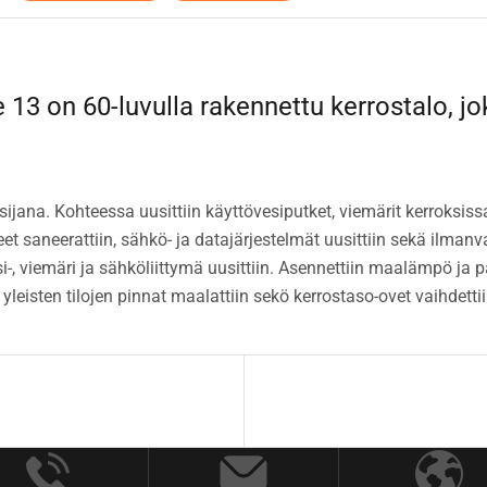
13 on 60-luvulla rakennettu kerrostalo, jok
jana. Kohteessa uusittiin käyttövesiputket, viemärit kerroksissa
et saneerattiin, sähkö- ja datajärjestelmät uusittiin sekä ilmanvai
, viemäri ja sähköliittymä uusittiin. Asennettiin maalämpö ja patte
leisten tilojen pinnat maalattiin sekö kerrostaso-ovet vaihdettii