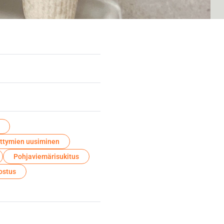
ittymien uusiminen
Pohjaviemärisukitus
ostus