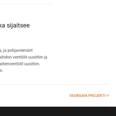
a sijaitsee
, ja pohjaviemärit
hdon venttiilit uusittiin ja
riventtiilit uusittiin.
n.
SEURAAVA PROJEKTI