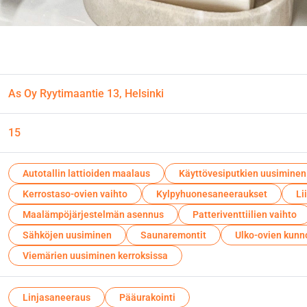
As Oy Ryytimaantie 13, Helsinki
15
Autotallin lattioiden maalaus
Käyttövesiputkien uusiminen
Kerrostaso-ovien vaihto
Kylpyhuonesaneeraukset
Li
Maalämpöjärjestelmän asennus
Patteriventtiilien vaihto
Sähköjen uusiminen
Saunaremontit
Ulko-ovien kunn
Viemärien uusiminen kerroksissa
Linjasaneeraus
Pääurakointi