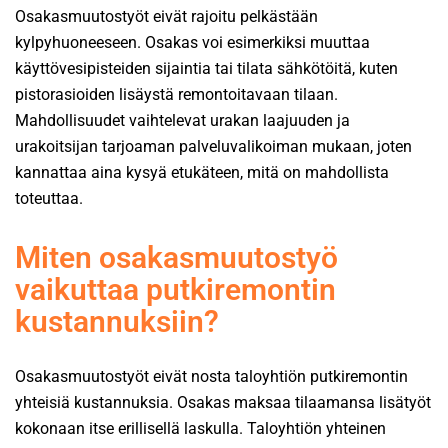
Osakasmuutostyöt eivät rajoitu pelkästään
kylpyhuoneeseen. Osakas voi esimerkiksi muuttaa
käyttövesipisteiden sijaintia tai tilata sähkötöitä, kuten
pistorasioiden lisäystä remontoitavaan tilaan.
Mahdollisuudet vaihtelevat urakan laajuuden ja
urakoitsijan tarjoaman palveluvalikoiman mukaan, joten
kannattaa aina kysyä etukäteen, mitä on mahdollista
toteuttaa.
Miten osakasmuutostyö
vaikuttaa putkiremontin
kustannuksiin?
Osakasmuutostyöt eivät nosta taloyhtiön putkiremontin
yhteisiä kustannuksia. Osakas maksaa tilaamansa lisätyöt
kokonaan itse erillisellä laskulla. Taloyhtiön yhteinen