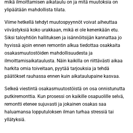
mikä ilmoittamisen aikataulu on ja mitä muutoksia on
ylipäätään mahdollista tilata.
Viime hetkellä tehdyt muutospyynnöt voivat aiheuttaa
viivästyksiä koko urakkaan, mikä ei ole kenenkään etu.
Siksi taloyhtiön hallituksen ja isännöitsijän kannattaa jo
hyvissä ajoin ennen remontin alkua tiedottaa osakkaita
osakasmuutostöiden mahdollisuudesta ja
ilmoittamisaikataulusta. Näin kaikilla on riittävästi aikaa
harkita omia toiveitaan, pyytää tarjouksia ja tehdä
päätökset rauhassa ennen kuin aikataulupaine kasvaa.
Selkeä viestintä osakasmuutostöistä on osa onnistunutta
putkiremonttia. Kun prosessi on kaikille osapuolille selvä,
remontti etenee sujuvasti ja jokainen osakas saa
haluamansa lopputuloksen ilman turhaa stressiä tai
yllätyksiä.