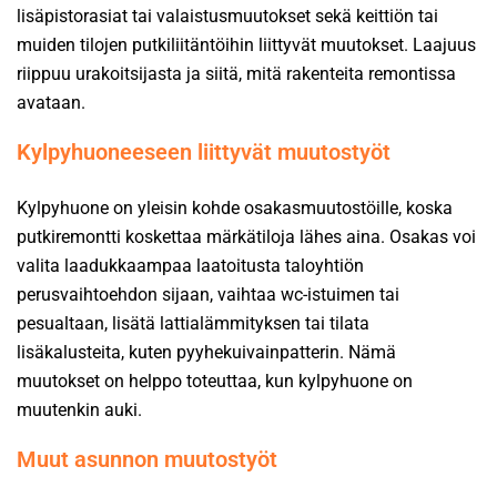
lisäpistorasiat tai valaistusmuutokset sekä keittiön tai
muiden tilojen putkiliitäntöihin liittyvät muutokset. Laajuus
riippuu urakoitsijasta ja siitä, mitä rakenteita remontissa
avataan.
Kylpyhuoneeseen liittyvät muutostyöt
Kylpyhuone on yleisin kohde osakasmuutostöille, koska
putkiremontti koskettaa märkätiloja lähes aina. Osakas voi
valita laadukkaampaa laatoitusta taloyhtiön
perusvaihtoehdon sijaan, vaihtaa wc-istuimen tai
pesualtaan, lisätä lattialämmityksen tai tilata
lisäkalusteita, kuten pyyhekuivainpatterin. Nämä
muutokset on helppo toteuttaa, kun kylpyhuone on
muutenkin auki.
Muut asunnon muutostyöt