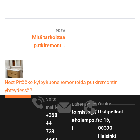
PREV
Mitä tarkoittaa
putkiremontin
vuosikorjaus?
Next
Pitääkö kylpyhuone remontoida putkiremontin
yhteydessä?
Soita
Osoite
Lähetä viesti
meille
Ristipellont
toimisto@t
+358
ie 16,
eholampo.f
44
00390
i
733
Helsinki
4492