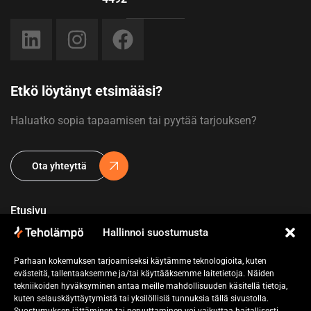
Etkö löytänyt etsimääsi?
Haluatko sopia tapaamisen tai pyytää tarjouksen?
Ota yhteyttä
Etusivu
Hallinnoi suostumusta
Yritys
Parhaan kokemuksen tarjoamiseksi käytämme teknologioita, kuten
Referenssit
evästeitä, tallentaaksemme ja/tai käyttääksemme laitetietoja. Näiden
tekniikoiden hyväksyminen antaa meille mahdollisuuden käsitellä tietoja,
Pyydä tarjous
kuten selauskäyttäytymistä tai yksilöllisiä tunnuksia tällä sivustolla.