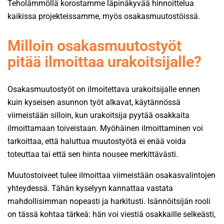
Teholämmöllä korostamme läpinäkyvää hinnoittelua
kaikissa projekteissamme, myös osakasmuutostöissä.
Milloin osakasmuutostyöt
pitää ilmoittaa urakoitsijalle?
Osakasmuutostyöt on ilmoitettava urakoitsijalle ennen
kuin kyseisen asunnon työt alkavat, käytännössä
viimeistään silloin, kun urakoitsija pyytää osakkaita
ilmoittamaan toiveistaan. Myöhäinen ilmoittaminen voi
tarkoittaa, että haluttua muutostyötä ei enää voida
toteuttaa tai että sen hinta nousee merkittävästi.
Muutostoiveet tulee ilmoittaa viimeistään osakasvalintojen
yhteydessä. Tähän kyselyyn kannattaa vastata
mahdollisimman nopeasti ja harkitusti. Isännöitsijän rooli
on tässä kohtaa tärkeä: hän voi viestiä osakkaille selkeästi,