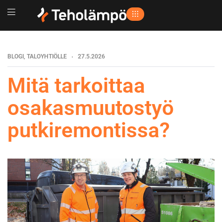
BLOGI
,
TALOYHTIÖLLE
27.5.2026
Mitä tarkoittaa
osakasmuutostyö
putkiremontissa?