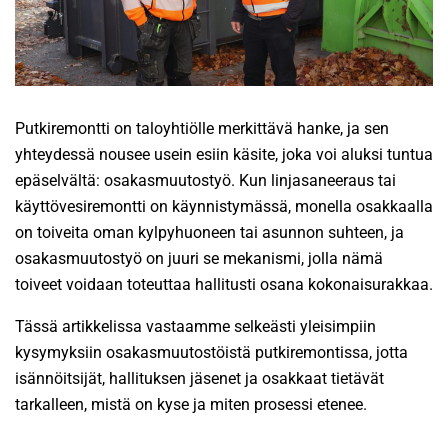
Putkiremontti on taloyhtiölle merkittävä hanke, ja sen
yhteydessä nousee usein esiin käsite, joka voi aluksi tuntua
epäselvältä: osakasmuutostyö. Kun linjasaneeraus tai
käyttövesiremontti on käynnistymässä, monella osakkaalla
on toiveita oman kylpyhuoneen tai asunnon suhteen, ja
osakasmuutostyö on juuri se mekanismi, jolla nämä
toiveet voidaan toteuttaa hallitusti osana kokonaisurakkaa.
Tässä artikkelissa vastaamme selkeästi yleisimpiin
kysymyksiin osakasmuutostöistä putkiremontissa, jotta
isännöitsijät, hallituksen jäsenet ja osakkaat tietävät
tarkalleen, mistä on kyse ja miten prosessi etenee.