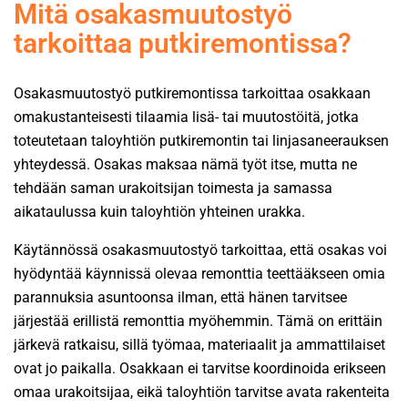
Mitä osakasmuutostyö
tarkoittaa putkiremontissa?
Osakasmuutostyö putkiremontissa tarkoittaa osakkaan
omakustanteisesti tilaamia lisä- tai muutostöitä, jotka
toteutetaan taloyhtiön putkiremontin tai linjasaneerauksen
yhteydessä. Osakas maksaa nämä työt itse, mutta ne
tehdään saman urakoitsijan toimesta ja samassa
aikataulussa kuin taloyhtiön yhteinen urakka.
Käytännössä osakasmuutostyö tarkoittaa, että osakas voi
hyödyntää käynnissä olevaa remonttia teettääkseen omia
parannuksia asuntoonsa ilman, että hänen tarvitsee
järjestää erillistä remonttia myöhemmin. Tämä on erittäin
järkevä ratkaisu, sillä työmaa, materiaalit ja ammattilaiset
ovat jo paikalla. Osakkaan ei tarvitse koordinoida erikseen
omaa urakoitsijaa, eikä taloyhtiön tarvitse avata rakenteita