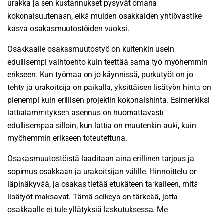
urakka ja sen kustannukset pysyvät omana
kokonaisuutenaan, eikä muiden osakkaiden yhtiövastike
kasva osakasmuutostöiden vuoksi.
Osakkaalle osakasmuutostyö on kuitenkin usein
edullisempi vaihtoehto kuin teettää sama työ myöhemmin
erikseen. Kun työmaa on jo käynnissä, purkutyöt on jo
tehty ja urakoitsija on paikalla, yksittäisen lisätyön hinta on
pienempi kuin erillisen projektin kokonaishinta. Esimerkiksi
lattialämmityksen asennus on huomattavasti
edullisempaa silloin, kun lattia on muutenkin auki, kuin
myöhemmin erikseen toteutettuna.
Osakasmuutostöistä laaditaan aina erillinen tarjous ja
sopimus osakkaan ja urakoitsijan välille. Hinnoittelu on
läpinäkyvää, ja osakas tietää etukäteen tarkalleen, mitä
lisätyöt maksavat. Tämä selkeys on tärkeää, jotta
osakkaalle ei tule yllätyksiä laskutuksessa. Me