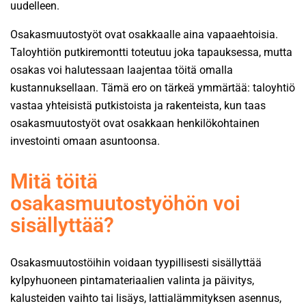
uudelleen.
Osakasmuutostyöt ovat osakkaalle aina vapaaehtoisia.
Taloyhtiön putkiremontti toteutuu joka tapauksessa, mutta
osakas voi halutessaan laajentaa töitä omalla
kustannuksellaan. Tämä ero on tärkeä ymmärtää: taloyhtiö
vastaa yhteisistä putkistoista ja rakenteista, kun taas
osakasmuutostyöt ovat osakkaan henkilökohtainen
investointi omaan asuntoonsa.
Mitä töitä
osakasmuutostyöhön voi
sisällyttää?
Osakasmuutostöihin voidaan tyypillisesti sisällyttää
kylpyhuoneen pintamateriaalien valinta ja päivitys,
kalusteiden vaihto tai lisäys, lattialämmityksen asennus,