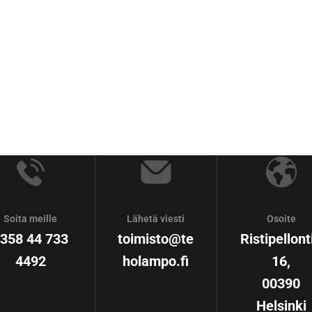
Soita meille
Lähetä viesti
Osoite
358 44 733
toimisto@te
Ristipellont
4492
holampo.fi
16,
00390
Helsinki