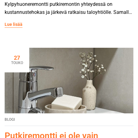
Kylpyhuoneremontti putkiremontin yhteydessä on
kustannustehokas ja järkevä ratkaisu taloyhtiölle. Samalla
kertaa toteutettu hanke säästää sekä aikaa että rahaa, kun
Lue lisää
pintoja avataan vain kerran. Märkätilojen uusiminen
linjasaneerauksen yhteydessä parantaa kiinteistön arvoa ja
vähentää tulevien korjausten tarvetta merkittävästi.
Kylpyhuoneen uusiminen linjasaneerauksen yhteydessä on
27
taloudellisesti järkevää, koska kustannustehokkuus
TOUKO
paranee huomattavasti. Kun pintoja joudutaan joka
tapauksessa avaamaan putkiremontin vuoksi,
kylpyhuoneen kokonaisuudistus tulee edullisemmaksi kuin
myöhemmin erikseen tehtävä remontti. Märkätilojen kunto
vaikuttaa suoraan kiinteistön arvoon ja turvallisuuteen.
Vanhat kylpyhuoneet voivat sisältää kosteusvaurioita,
jotka tulevat esiin vasta putkiremontin aikana. Taloyhtiö
BLOGI
kylpyhuoneremontti samalla kertaa varmistaa, että kaikki
kosteusongelmat korjataan asianmukaisesti. Ajoituksen
Putkiremontti ei ole vain