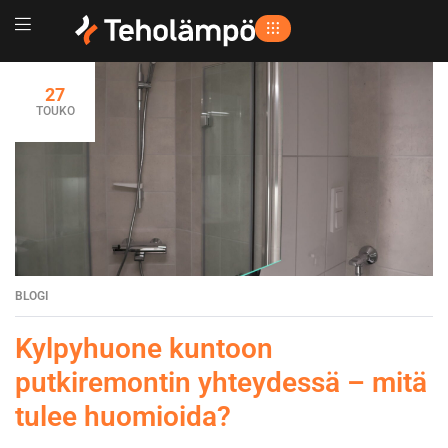
27
TOUKO
BLOGI
Kylpyhuone kuntoon
putkiremontin yhteydessä – mitä
tulee huomioida?