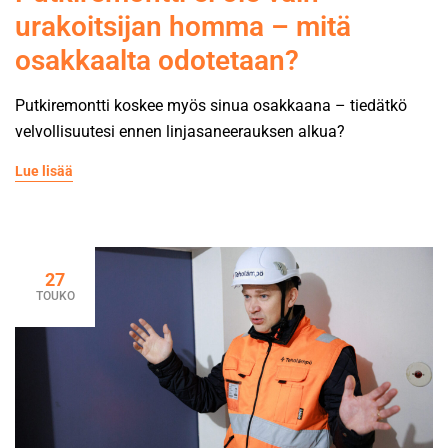
merkitys on keskeinen osakkaan tyytyväisyyden kannalta.
urakoitsijan homma – mitä
[…]
osakkaalta odotetaan?
Putkiremontti koskee myös sinua osakkaana – tiedätkö
velvollisuutesi ennen linjasaneerauksen alkua?
Lue lisää
27
TOUKO