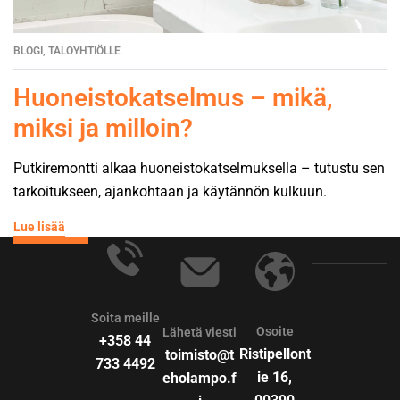
BLOGI
,
TALOYHTIÖLLE
Huoneistokatselmus – mikä,
miksi ja milloin?
Putkiremontti alkaa huoneistokatselmuksella – tutustu sen
tarkoitukseen, ajankohtaan ja käytännön kulkuun.
Lue lisää
Soita meille
Osoite
Lähetä viesti
+358 44
Ristipellont
toimisto@t
733 4492
ie 16,
eholampo.f