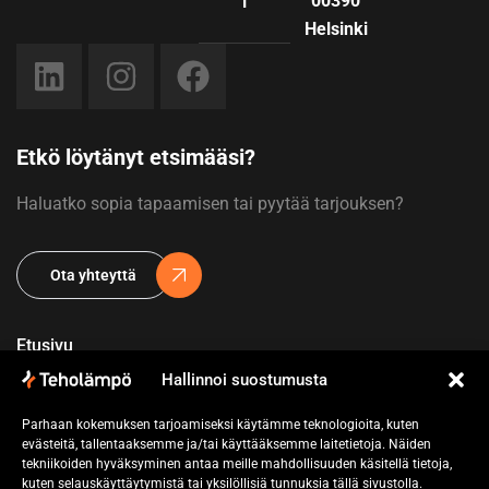
00390
i
Helsinki
Etkö löytänyt etsimääsi?
Haluatko sopia tapaamisen tai pyytää tarjouksen?
Ota yhteyttä
Etusivu
Hallinnoi suostumusta
Yritys
Parhaan kokemuksen tarjoamiseksi käytämme teknologioita, kuten
Referenssit
evästeitä, tallentaaksemme ja/tai käyttääksemme laitetietoja. Näiden
tekniikoiden hyväksyminen antaa meille mahdollisuuden käsitellä tietoja,
Pyydä tarjous
kuten selauskäyttäytymistä tai yksilöllisiä tunnuksia tällä sivustolla.