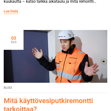
kuukautta – katso tarkka aikataulu ja mitä remontti
asumiselle tarkoittaa.
Lue lisää
03
ELO
BLOGI
Mitä käyttövesiputkiremontti
tarkoittaa?