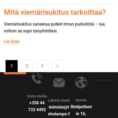
Mitä viemärisukitus tarkoittaa?
Viemärisukitus saneeraa putket ilman purkutöitä – lue,
milloin se sopii taloyhtiöllesi.
Lue lisää
1
2
3
Soita meille
Osoite
Lähetä viesti
+358 44
Ristipellont
toimisto@t
733 4492
ie 16,
eholampo.f