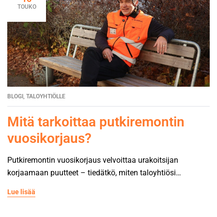
TOUKO
BLOGI
,
TALOYHTIÖLLE
Mitä tarkoittaa putkiremontin
vuosikorjaus?
Putkiremontin vuosikorjaus velvoittaa urakoitsijan
korjaamaan puutteet – tiedätkö, miten taloyhtiösi
kannattaa valmistautua?
Lue lisää