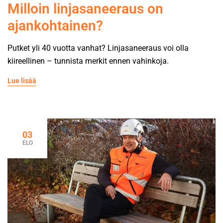
Milloin linjasaneeraus on
ajankohtainen?
Putket yli 40 vuotta vanhat? Linjasaneeraus voi olla
kiireellinen – tunnista merkit ennen vahinkoja.
Lue lisää
03
ELO