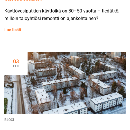
Käyttövesiputkien käyttöikä on 30–50 vuotta – tiedätkö,
milloin taloyhtiösi remontti on ajankohtainen?
Lue lisää
03
ELO
BLOGI