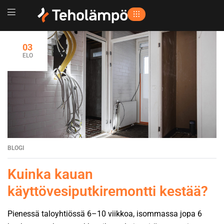
03
ELO
BLOGI
Kuinka kauan
käyttövesiputkiremontti kestää?
Pienessä taloyhtiössä 6–10 viikkoa, isommassa jopa 6