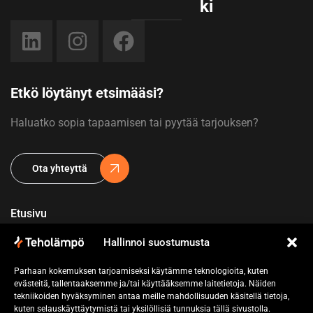
ki
Etkö löytänyt etsimääsi?
Haluatko sopia tapaamisen tai pyytää tarjouksen?
Ota yhteyttä
Etusivu
Yritys
Hallinnoi suostumusta
Referenssit
Parhaan kokemuksen tarjoamiseksi käytämme teknologioita, kuten
evästeitä, tallentaaksemme ja/tai käyttääksemme laitetietoja. Näiden
tekniikoiden hyväksyminen antaa meille mahdollisuuden käsitellä tietoja,
Pyydä tarjous
kuten selauskäyttäytymistä tai yksilöllisiä tunnuksia tällä sivustolla.