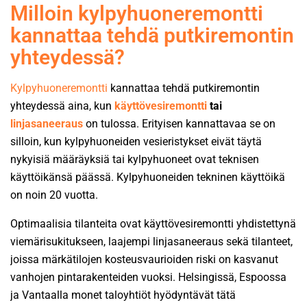
Milloin kylpyhuoneremontti
kannattaa tehdä putkiremontin
yhteydessä?
Kylpyhuoneremontti
kannattaa tehdä putkiremontin
yhteydessä aina, kun
käyttövesiremontti
tai
linjasaneeraus
on tulossa. Erityisen kannattavaa se on
silloin, kun kylpyhuoneiden vesieristykset eivät täytä
nykyisiä määräyksiä tai
kylpyhuoneet ovat teknisen
käyttöikänsä päässä.
Kylpyhuoneiden tekninen käyttöikä
on noin 20 vuotta.
Optimaalisia tilanteita ovat käyttövesiremontti yhdistettynä
viemärisukitukseen, laajempi linjasaneeraus sekä tilanteet,
joissa märkätilojen kosteusvaurioiden riski on kasvanut
vanhojen pintarakenteiden vuoksi. Helsingissä, Espoossa
ja Vantaalla monet taloyhtiöt hyödyntävät tätä