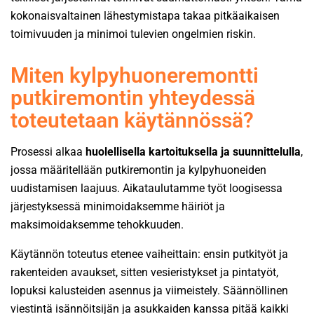
kokonaisvaltainen lähestymistapa takaa pitkäaikaisen
toimivuuden ja minimoi tulevien ongelmien riskin.
Miten kylpyhuoneremontti
putkiremontin yhteydessä
toteutetaan käytännössä?
Prosessi alkaa
huolellisella kartoituksella ja suunnittelulla
,
jossa määritellään putkiremontin ja kylpyhuoneiden
uudistamisen laajuus. Aikataulutamme työt loogisessa
järjestyksessä minimoidaksemme häiriöt ja
maksimoidaksemme tehokkuuden.
Käytännön toteutus etenee vaiheittain: ensin putkityöt ja
rakenteiden avaukset, sitten vesieristykset ja pintatyöt,
lopuksi kalusteiden asennus ja viimeistely. Säännöllinen
viestintä isännöitsijän ja asukkaiden kanssa pitää kaikki