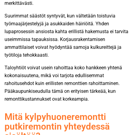
merkittävästi.
Suurimmat säästöt syntyvät, kun vältetään toistuvia
työmaajärjestelyjä ja asukkaiden häiriöitä. Yhden
lupaprosessin ansiosta kahta erillistä hakemusta ei tarvita
useimmissa tapauksissa. Korjausrakentamisen
ammattilaiset voivat hyödyntää samoja kulkureittejä ja
työtiloja tehokkaasti.
Taloyhtiöt voivat usein rahoittaa koko hankkeen yhtenä
kokonaisuutena, mikä voi tarjota edullisemmat
rahoitusehdot kuin erillisten remonttien rahoittaminen.
Pääkaupunkiseudulla tämä on erityisen tärkeää, kun
remonttikustannukset ovat korkeampia.
Mitä kylpyhuoneremontti
putkiremontin yhteydessä