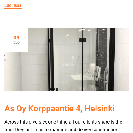
suunniteltiin teholämmön toimesta. Kohteessa uusittiin
Lue lisää
käyttövesiputket, viemärit kerroksissa, ja pohjaviemärit
sukitettiin. Asuntojen kylpyhuoneet saneerattiin, sähkö- ja
datajärjestelmät uusittiin sekä ilmanvaihdon venttiilit
uusittiin ja kanavat nuohottiin ja sähköliittymä uusittiin.
09
”Laitoimme useita tarjouspyyntöjä, mutta Teholämpö
ELO
vaikutti hinta-laatusuhteeltaan parhaimmalta. Huomattiin,
että Teholämpö oli tehnyt samankokoisia […]
As Oy Korppaantie 4, Helsinki
Across this diversity, one thing all our clients share is the
trust they put in us to manage and deliver construction