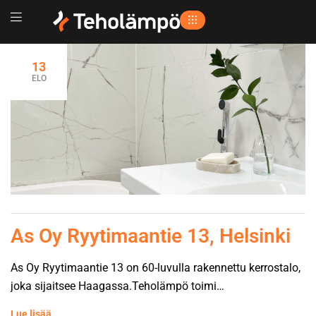
13
ELO
As Oy Ryytimaantie 13, Helsinki
As Oy Ryytimaantie 13 on 60-luvulla rakennettu kerrostalo,
joka sijaitsee Haagassa.Teholämpö toimi
pääurakoitsijana. Kohteessa uusittiin käyttövesiputket,
Lue lisää