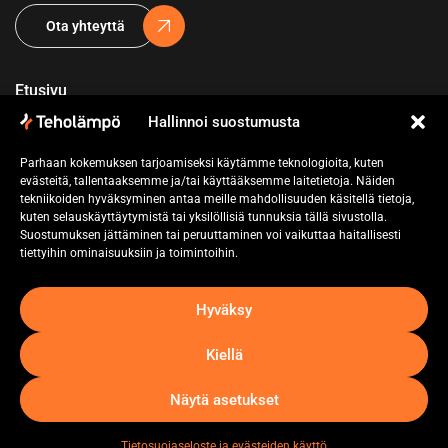
Ota yhteyttä
Etusivu
Hallinnoi suostumusta
Yritys
Parhaan kokemuksen tarjoamiseksi käytämme teknologioita, kuten
Referenssit
evästeitä, tallentaaksemme ja/tai käyttääksemme laitetietoja. Näiden
tekniikoiden hyväksyminen antaa meille mahdollisuuden käsitellä tietoja,
Pyydä tarjous
kuten selauskäyttäytymistä tai yksilöllisiä tunnuksia tällä sivustolla.
Suostumuksen jättäminen tai peruuttaminen voi vaikuttaa haitallisesti
Ota yhteyttä
tiettyihin ominaisuuksiin ja toimintoihin.
Hyväksy
Kiellä
Näytä asetukset
Tietosuojaseloste
Tietosuojaseloste ja evästeiden käyttö