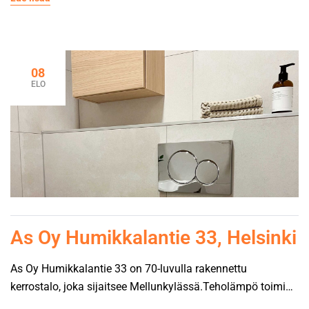
viemärit kerroksissa, ja pohjaviemärit sukitettiin. Kaikki
kylpyhuoneet saneerattiin, sähkö- ja datajärjestelmät
uusittiin sekä ilmanvaihdon venttiilit uusittiin ja kanavat
nuohottiin myös vesi-, viemäri ja sähköliittymä uusittiin.
08
Asennettiin maalämpö ja patteriventtiilit uusittiin.
ELO
Saunaosasto remontoitiin ja yleisten tilojen pinnat
maalattiin sekö kerrostaso-ovet […]
As Oy Humikkalantie 33, Helsinki
As Oy Humikkalantie 33 on 70-luvulla rakennettu
kerrostalo, joka sijaitsee Mellunkylässä.Teholämpö toimi
pääurakoitsijana. Kohteessa uusittiin käyttövesiputket,