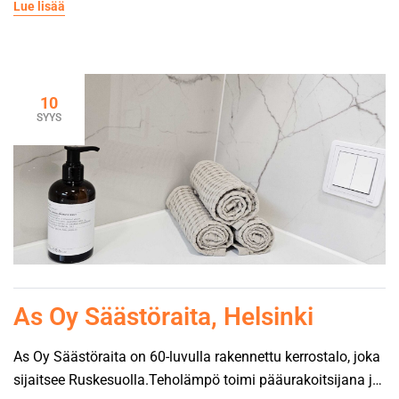
Lue lisää
viemärit kerroksissa, ja pohjaviemärit sukitettiin. Asuntojen
kylpyhuoneet saneerattiin, sähkö- ja datajärjestelmät
uusittiin sekä ilmanvaihdon venttiilit uusittiin ja kanavat
nuohottiin ja vesi ja viemäriliittymät uusittiin.
10
”Teholämmöllä oli kattavin ja selkeä tarjouksen sisältö
SYYS
verrattuna muihin, jolloin pystyttiin vakuuttumaan siitä,
että kustannuspuolen […]
As Oy Säästöraita, Helsinki
As Oy Säästöraita on 60-luvulla rakennettu kerrostalo, joka
sijaitsee Ruskesuolla.Teholämpö toimi pääurakoitsijana ja