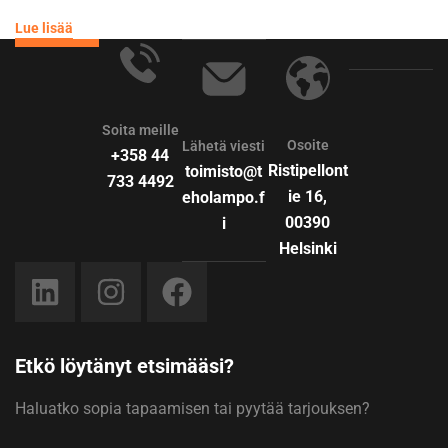
projects of the highest quality, on time and on budget – it’s
Lue lisää
what we’ve built our reputation on.
Soita meille
Osoite
Lähetä viesti
+358 44
Ristipellont
toimisto@t
733 4492
ie 16,
eholampo.f
00390
i
Helsinki
Etkö löytänyt etsimääsi?
Haluatko sopia tapaamisen tai pyytää tarjouksen?