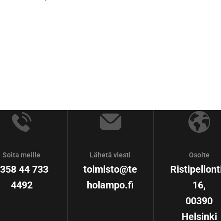
Soita meille
Lähetä viesti
Osoite
358 44 733
toimisto@te
Ristipellont
4492
holampo.fi
16,
00390
Helsinki