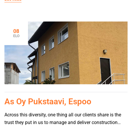
viemärit kerroksissa, ja pohjaviemärit sukitettiin. Kaikki
kylpyhuoneet saneerattiin, sähkö- ja datajärjestelmät
uusittiin sekä ilmanvaihdon venttiilit uusittiin ja kanavat
nuohottiin myös vesi-, viemäri ja sähköliittymä uusittiin.
08
Asennettiin maalämpö ja patteriventtiilit uusittiin.
ELO
Saunaosasto remontoitiin ja yleisten tilojen pinnat
maalattiin sekö kerrostaso-ovet […]
As Oy Pukstaavi, Espoo
Across this diversity, one thing all our clients share is the
trust they put in us to manage and deliver construction
projects of the highest quality, on time and on budget – it’s