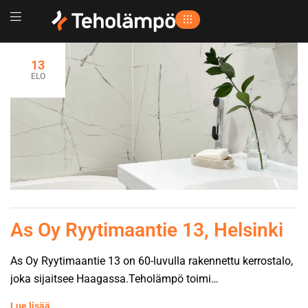
13
ELO
As Oy Ryytimaantie 13, Helsinki
As Oy Ryytimaantie 13 on 60-luvulla rakennettu kerrostalo,
joka sijaitsee Haagassa.Teholämpö toimi
pääurakoitsijana. Kohteessa uusittiin käyttövesiputket,
Lue lisää