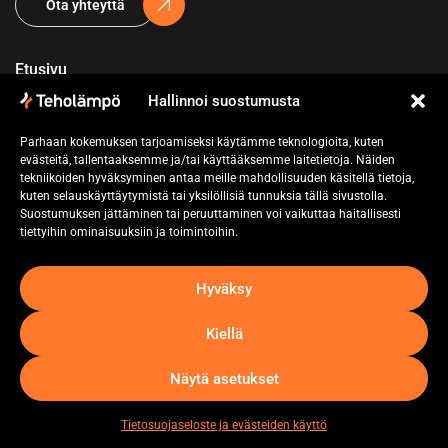
Ota yhteyttä
Etusivu
Hallinnoi suostumusta
Yritys
Parhaan kokemuksen tarjoamiseksi käytämme teknologioita, kuten
Referenssit
evästeitä, tallentaaksemme ja/tai käyttääksemme laitetietoja. Näiden
tekniikoiden hyväksyminen antaa meille mahdollisuuden käsitellä tietoja,
Pyydä tarjous
kuten selauskäyttäytymistä tai yksilöllisiä tunnuksia tällä sivustolla.
Suostumuksen jättäminen tai peruuttaminen voi vaikuttaa haitallisesti
Ota yhteyttä
tiettyihin ominaisuuksiin ja toimintoihin.
Hyväksy
Kiellä
Näytä asetukset
Tietosuojaseloste
Tietosuojaseloste ja evästeiden käyttö