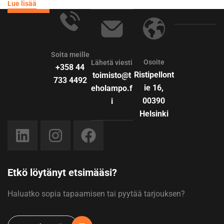
Lue lisää
what we’ve built our reputation on.
Soita meille
Osoite
Lähetä viesti
+358 44
Ristipellont
toimisto@t
733 4492
ie 16,
eholampo.f
00390
i
Helsinki
Etkö löytänyt etsimääsi?
Haluatko sopia tapaamisen tai pyytää tarjouksen?